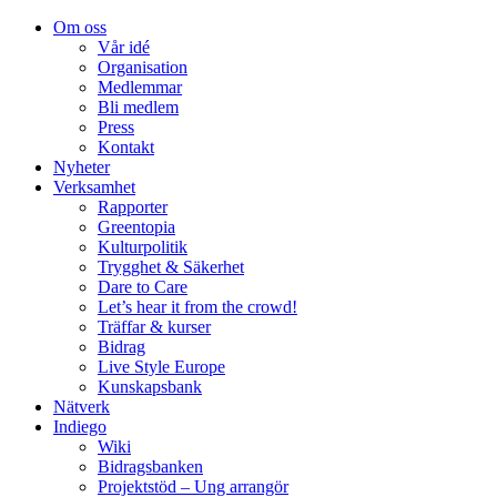
Om oss
Vår idé
Organisation
Medlemmar
Bli medlem
Press
Kontakt
Nyheter
Verksamhet
Rapporter
Greentopia
Kulturpolitik
Trygghet & Säkerhet
Dare to Care
Let’s hear it from the crowd!
Träffar & kurser
Bidrag
Live Style Europe
Kunskapsbank
Nätverk
Indiego
Wiki
Bidragsbanken
Projektstöd – Ung arrangör