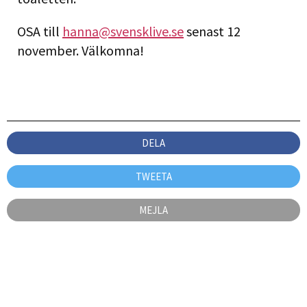
OSA till
hanna@svensklive.se
senast 12
november. Välkomna!
DELA
TWEETA
MEJLA