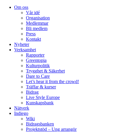
Om oss
Vår idé
Organisation
Medlemmar
Bli medlem
Press
Kontakt
Nyheter
Verksamhet
Rapporter
Greentopia
Kulturpolitik
Trygghet & Säkerhet
Dare to Care
Let’s hear it from the crowd!
Träffar & kurser
Bidrag
Live Style Europe
Kunskapsbank
Nätverk
Indiego
Wiki
Bidragsbanken
Projektstöd – Ung arrangör