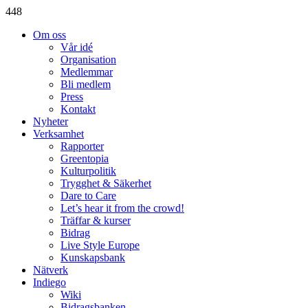
448
Om oss
Vår idé
Organisation
Medlemmar
Bli medlem
Press
Kontakt
Nyheter
Verksamhet
Rapporter
Greentopia
Kulturpolitik
Trygghet & Säkerhet
Dare to Care
Let’s hear it from the crowd!
Träffar & kurser
Bidrag
Live Style Europe
Kunskapsbank
Nätverk
Indiego
Wiki
Bidragsbanken