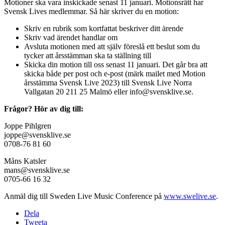
Motioner ska vara inskickade senast 11 januari. Motionsrätt har
Svensk Lives medlemmar. Så här skriver du en motion:
Skriv en rubrik som kortfattat beskriver ditt ärende
Skriv vad ärendet handlar om
Avsluta motionen med att själv föreslå ett beslut som du
tycker att årsstämman ska ta ställning till
Skicka din motion till oss senast 11 januari. Det går bra att
skicka både per post och e-post (märk mailet med Motion
årsstämma Svensk Live 2023) till Svensk Live Norra
Vallgatan 20 211 25 Malmö eller
info@svensklive.se
.
Frågor? Hör av dig till:
Joppe Pihlgren
joppe@svensklive.se
0708-76 81 60
Måns Katsler
mans@svensklive.se
0705-66 16 32
Anmäl dig till Sweden Live Music Conference på
www.swelive.se
.
Dela
Tweeta