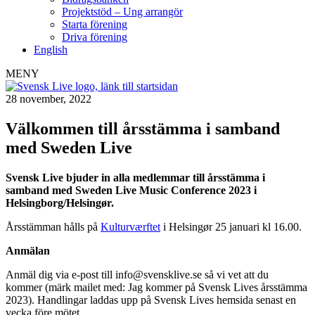
Projektstöd – Ung arrangör
Starta förening
Driva förening
English
MENY
28 november, 2022
Välkommen till årsstämma i samband
med Sweden Live
Svensk Live bjuder in alla medlemmar till årsstämma i
samband med Sweden Live Music Conference 2023 i
Helsingborg/Helsingør.
Årsstämman hålls på
Kulturværftet
i Helsingør 25 januari kl 16.00.
Anmälan
Anmäl dig via e-post till
info@svensklive.se
så vi vet att du
kommer (märk mailet med: Jag kommer på Svensk Lives årsstämma
2023). Handlingar laddas upp på Svensk Lives hemsida senast en
vecka före mötet.