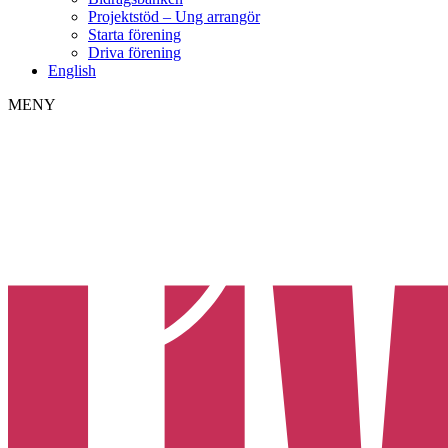
Projektstöd – Ung arrangör
Starta förening
Driva förening
English
MENY