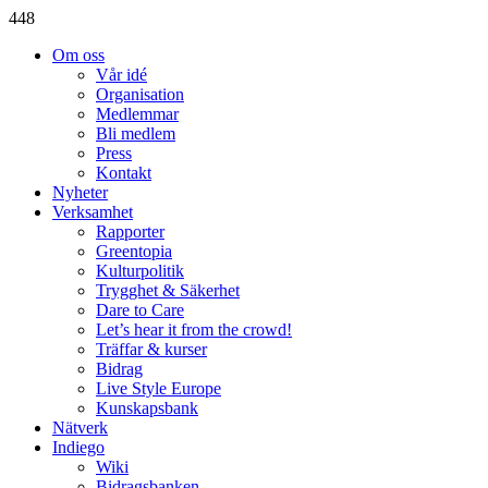
448
Om oss
Vår idé
Organisation
Medlemmar
Bli medlem
Press
Kontakt
Nyheter
Verksamhet
Rapporter
Greentopia
Kulturpolitik
Trygghet & Säkerhet
Dare to Care
Let’s hear it from the crowd!
Träffar & kurser
Bidrag
Live Style Europe
Kunskapsbank
Nätverk
Indiego
Wiki
Bidragsbanken