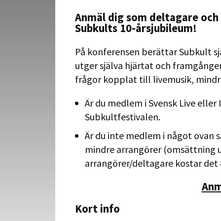
Anmäl dig som deltagare och 
Subkults 10-årsjubileum!
På konferensen berättar Subkult s
utger själva hjärtat och framgånge
frågor kopplat till livemusik, mind
Är du medlem i Svensk Live eller
Subkultfestivalen.
Är du inte medlem i något ovan 
mindre arrangörer (omsättning un
arrangörer/deltagare kostar det 80
Anm
Kort info