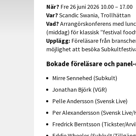
När?
Fre 26 juni 2026 10.00 – 17.00
Var?
Scandic Swania, Trollhättan
Vad?
Arrangörskonferens med lunch
(middag) för klassisk ”festival foo
Upplägg:
Föreläsare från bransche
möjlighet att besöka Subkultfestiv
Bokade föreläsare och panel
Mirre Sennehed (Subkult)
Jonathan Björk (VGR)
Pelle Andersson (Svensk Live)
Per Alexandersson (Svensk Live/H
Fredrick Berntsson (Tickster/Arvi
Eddie Wheeler (Subkult/Tillgäng