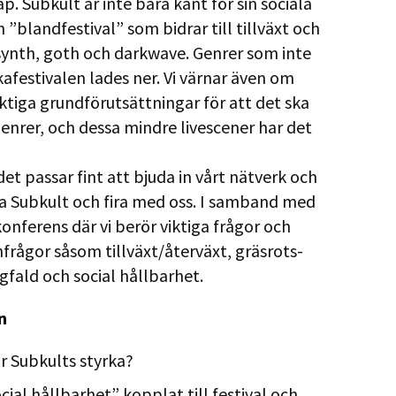
. Subkult är inte bara känt för sin sociala
 ”blandfestival” som bidrar till tillväxt och
ynth, goth och darkwave. Genrer som inte
kafestivalen lades ner. Vi värnar även om
ktiga grundförutsättningar för att det ska
nrer, och dessa mindre livescener har det
det passar fint att bjuda in vårt nätverk och
va Subkult och fira med oss. I samband med
konferens där vi berör viktiga frågor och
frågor såsom tillväxt/återväxt, gräsrots-
fald och social hållbarhet.
n
r Subkults styrka?
cial hållbarhet” kopplat till festival och