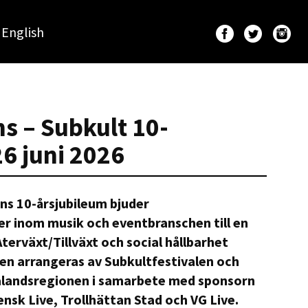
English
s – Subkult 10-
26 juni 2026
ns 10-årsjubileum bjuder
er inom musik och eventbranschen till en
rväxt/Tillväxt och social hållbarhet
sen arrangeras av Subkultfestivalen och
talandsregionen i samarbete med sponsorn
nsk Live, Trollhättan Stad och VG Live.