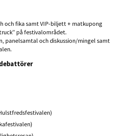
 och fika samt VIP-biljett + matkupong
dtruck” på festivalområdet.
n, panelsamtal och diskussion/mingel samt
alen.
-debattörer
ulstfredsfestivalen)
kafestivalen)
lighetsresan)