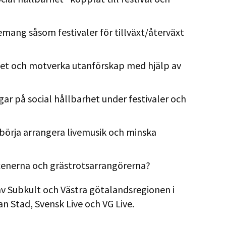
emang såsom festivaler för tillväxt/återväxt
llet och motverka utanförskap med hjälp av
ngar på social hållbarhet under festivaler och
ill börja arrangera livemusik och minska
scenerna och grästrotsarrangörerna?
v Subkult och Västra götalandsregionen i
n Stad, Svensk Live och VG Live.