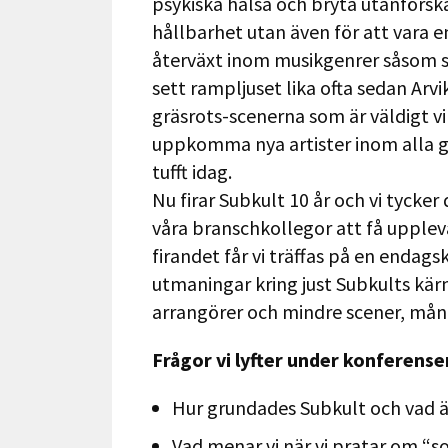
psykiska hälsa och bryta utanförskap
hållbarhet utan även för att vara en
återväxt inom musikgenrer såsom s
sett rampljuset lika ofta sedan Arvi
gräsrots-scenerna som är väldigt vi
uppkomma nya artister inom alla ge
tufft idag.
Nu firar Subkult 10 år och vi tycker 
våra branschkollegor att få upple
firandet får vi träffas på en endags
utmaningar kring just Subkults kärn
arrangörer och mindre scener, mång
Frågor vi lyfter under konferense
Hur grundades Subkult och vad ä
Vad menar vi när vi pratar om “so