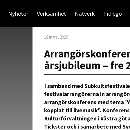
Nyheter
Verksamhet
Nätverk
Indiego
18 mars, 2026
Arrangörskonferen
årsjubileum – fre 
I samband med Subkultsfestivale
festivalarrangörerna in arrangör
arrangörskonferens med tema ”Åte
kopplat till livemusik”. Konferen
Kulturförvaltningen i Västra gö
Tickster och i samarbete med Sve