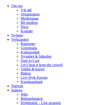
Om oss
Vår idé
Organisation
Medlemmar
Bli medlem
Press
Kontakt
Nyheter
Verksamhet
Rapporter
Greentopia
Kulturpolitik
Trygghet & Säkerhet
Dare to Care
Let’s hear it from the crowd!
Träffar & kurser
Bidrag
Live Style Europe
Kunskapsbank
Nätverk
Indiego
Wiki
Bidragsbanken
Projektstöd – Ung arrangör