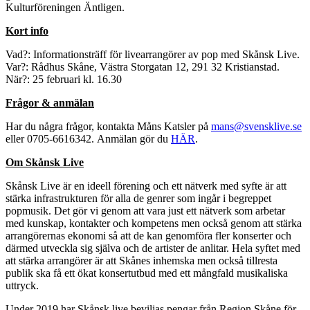
Kulturföreningen Äntligen.
Kort info
Vad?: Informationsträff för livearrangörer av pop med Skånsk Live.
Var?: Rådhus Skåne, Västra Storgatan 12, 291 32 Kristianstad.
När?: 25 februari kl. 16.30
Frågor & anmälan
Har du några frågor, kontakta Måns Katsler på
mans@svensklive.se
eller 0705-6616342. Anmälan gör du
HÄR
.
Om Skånsk Live
Skånsk Live är en ideell förening och ett nätverk med syfte är att
stärka infrastrukturen för alla de genrer som ingår i begreppet
popmusik. Det gör vi genom att vara just ett nätverk som arbetar
med kunskap, kontakter och kompetens men också genom att stärka
arrangörernas ekonomi så att de kan genomföra fler konserter och
därmed utveckla sig själva och de artister de anlitar. Hela syftet med
att stärka arrangörer är att Skånes inhemska men också tillresta
publik ska få ett ökat konsertutbud med ett mångfald musikaliska
uttryck.
Under 2019 har Skånsk live beviljas pengar från Region Skåne för