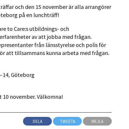
a träffar och den 15 november är alla arrangörer
Göteborg på en lunchträff!
re to Care:s utbildnings- och
rfarenheter av att jobba med frågan.
presentanter från länsstyrelse och polis för
för att tillsammans kunna arbeta med frågan.
2–14, Göteborg
t 10 november. Välkomna!
DELA
TWEETA
MEJLA