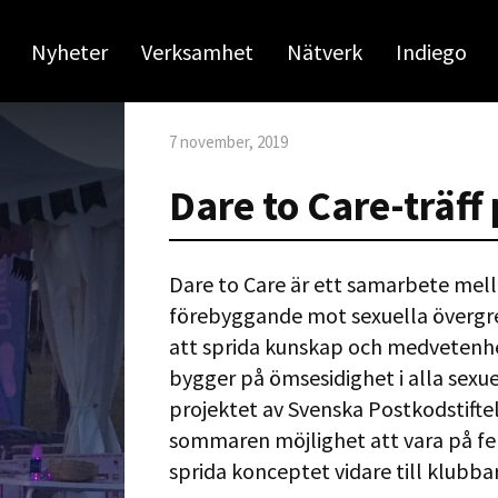
Nyheter
Verksamhet
Nätverk
Indiego
7 november, 2019
Dare to Care-träff
Dare to Care är ett samarbete mell
förebyggande mot sexuella övergre
att sprida kunskap och medvetenhet
bygger på ömsesidighet i alla sexu
projektet av Svenska Postkodstifte
sommaren möjlighet att vara på fem 
sprida konceptet vidare till klubba