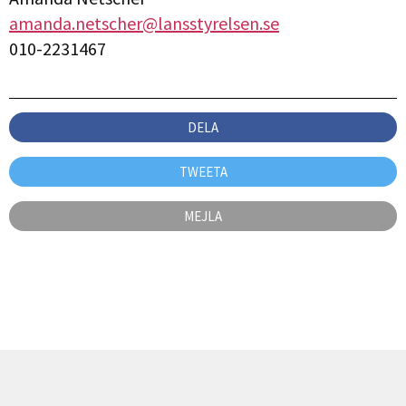
amanda.netscher@lansstyrelsen.se
010-2231467
DELA
TWEETA
MEJLA