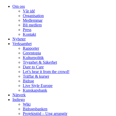
Om oss
Vår idé
Organisation
Medlemmar
Bli medlem
Press
Kontakt
Nyheter
Verksamhet
Rapporter
Greentopia
Kulturpolitik
Trygghet & Säkerhet
Dare to Care
Let’s hear it from the crowd!
Träffar & kurser
Bidrag
Live Style Europe
Kunskapsbank
Nätverk
Indiego
Wiki
Bidragsbanken
Projektstöd – Ung arrangör