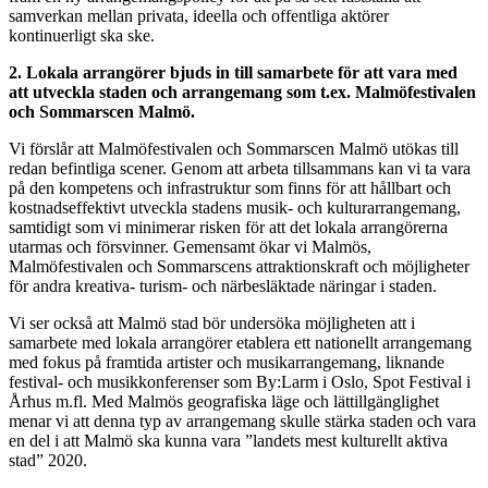
samverkan mellan privata, ideella och offentliga aktörer
kontinuerligt ska ske.
2. Lokala arrangörer bjuds in till samarbete för att vara med
att utveckla staden och arrangemang som t.ex. Malmöfestivalen
och Sommarscen Malmö.
Vi förslår att Malmöfestivalen och Sommarscen Malmö utökas till
redan befintliga scener. Genom att arbeta tillsammans kan vi ta vara
på den kompetens och infrastruktur som finns för att hållbart och
kostnadseffektivt utveckla stadens musik- och kulturarrangemang,
samtidigt som vi minimerar risken för att det lokala arrangörerna
utarmas och försvinner. Gemensamt ökar vi Malmös,
Malmöfestivalen och Sommarscens attraktionskraft och möjligheter
för andra kreativa- turism- och närbesläktade näringar i staden.
Vi ser också att Malmö stad bör undersöka möjligheten att i
samarbete med lokala arrangörer etablera ett nationellt arrangemang
med fokus på framtida artister och musikarrangemang, liknande
festival- och musikkonferenser som By:Larm i Oslo, Spot Festival i
Århus m.fl. Med Malmös geografiska läge och lättillgänglighet
menar vi att denna typ av arrangemang skulle stärka staden och vara
en del i att Malmö ska kunna vara ”landets mest kulturellt aktiva
stad” 2020.