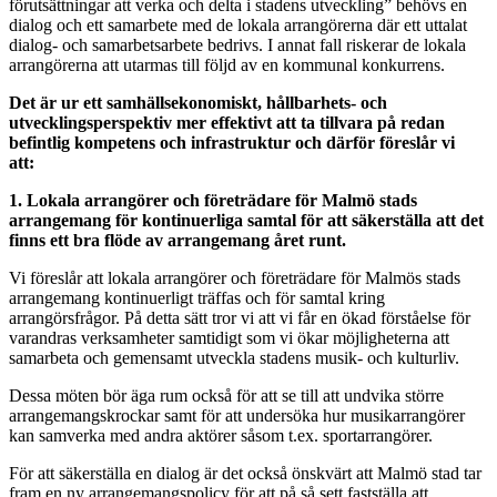
förutsättningar att verka och delta i stadens utveckling” behövs en
dialog och ett samarbete med de lokala arrangörerna där ett uttalat
dialog- och samarbetsarbete bedrivs. I annat fall riskerar de lokala
arrangörerna att utarmas till följd av en kommunal konkurrens.
Det är ur ett samhällsekonomiskt, hållbarhets- och
utvecklingsperspektiv mer effektivt att ta tillvara på redan
befintlig kompetens och infrastruktur och därför föreslår vi
att:
1. Lokala arrangörer och företrädare för Malmö stads
arrangemang för kontinuerliga samtal för att säkerställa att det
finns ett bra flöde av arrangemang året runt.
Vi föreslår att lokala arrangörer och företrädare för Malmös stads
arrangemang kontinuerligt träffas och för samtal kring
arrangörsfrågor. På detta sätt tror vi att vi får en ökad förståelse för
varandras verksamheter samtidigt som vi ökar möjligheterna att
samarbeta och gemensamt utveckla stadens musik- och kulturliv.
Dessa möten bör äga rum också för att se till att undvika större
arrangemangskrockar samt för att undersöka hur musikarrangörer
kan samverka med andra aktörer såsom t.ex. sportarrangörer.
För att säkerställa en dialog är det också önskvärt att Malmö stad tar
fram en ny arrangemangspolicy för att på så sett fastställa att