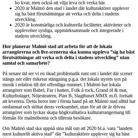
bo kvar, men också att vilja leva och verka här.
2020 är Malmö den stad i landet där kulturaktörer upplever
sig ha bäst förutsättningar att verka och delta i stadens
utveckling.
2020 är konstnärliga och kulturella faciliteter, aktiviteter och
upplevelser synliga, uppmärksammade och integrerade i
stadens utveckling.
Hur planerar Malmö stad att arbeta för att de lokala
arrangörerna och live-scenerna ska kunna uppleva ”sig ha bäst
förutsättningar att verka och delta i stadens utveckling” utan
samtal och samarbete?
På senare tid ser vi en ökad problematik runt om i landet där scener
stängs ner eller riskerar stängning p.g.a. det lokala styrets syn på
musik i relation till det offentliga rummet. I Malmö har lokala
arrangörer som Babel, Far i hatten, Folk å rock, Grand öl & mat,
Kulturbolaget, Nöjesteatern, Plan B, Slagthuset MMX m.fl. fortsatt
att leverera. Detta beror inte i första hand på att Malmö stad alltid har
omfamnat och stöttat deras verksamhet, utan för att de är drivna
arrangörer som lyckas skapa högkvalitativa kulturarrangemang till
förmån för malmöborna och tillresta besökare.
Om Malmö stad ska uppnå sina mål om att 2020 bl.a. vara ”landets
mest kulturellt aktiva stad” där ”kulturaktörer upplever sig ha bäst