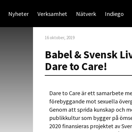
Nyheter
Verksamhet
Nätverk
Indiego
16 oktober, 2019
Babel & Svensk Live
Dare to Care!
Dare to Care är ett samarbete me
förebyggande mot sexuella övergr
Genom att sprida kunskap och med
publikkultur som bygger på ömses
2020 finansieras projektet av Sv