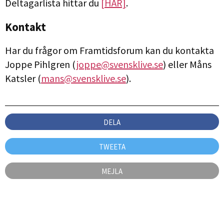
Deltagarlista hittar du
[HÄR]
.
Kontakt
Har du frågor om Framtidsforum kan du kontakta
Joppe Pihlgren (
joppe@svensklive.se
) eller Måns
Katsler (
mans@svensklive.se
).
DELA
TWEETA
MEJLA