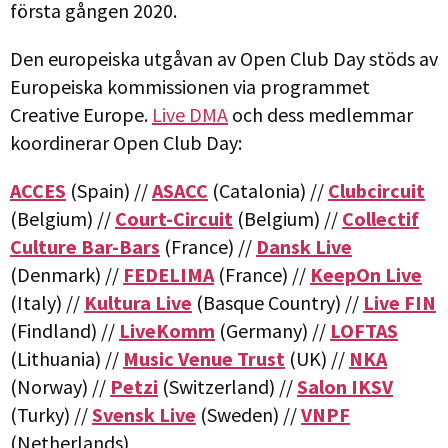
första gången 2020.
Den europeiska utgåvan av Open Club Day stöds av
Europeiska kommissionen via programmet
Creative Europe.
Live DMA
och dess medlemmar
koordinerar Open Club Day:
ACCES
(Spain) //
ASACC
(Catalonia) //
Clubcircuit
(Belgium) //
Court-Circuit
(Belgium) //
Collectif
Culture Bar-Bars
(France) //
Dansk Live
(Denmark) //
FEDELIMA
(France) //
KeepOn Live
(Italy) //
Kultura Live
(Basque Country) //
Live FIN
(Findland) //
LiveKomm
(Germany) //
LOFTAS
(Lithuania) //
Music Venue Trust
(UK) //
NKA
(Norway) //
Petzi
(Switzerland) //
Salon IKSV
(Turky) //
Svensk Live
(Sweden) //
VNPF
(Netherlands)