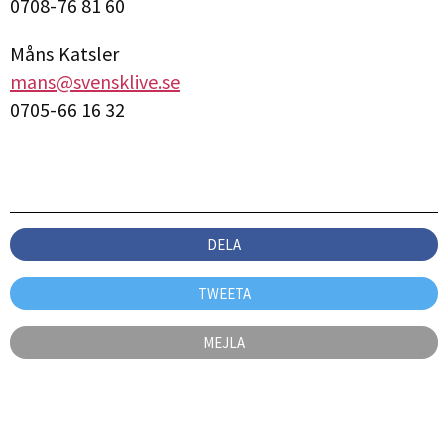
0708-76 81 60
Måns Katsler
mans@svensklive.se
0705-66 16 32
DELA
TWEETA
MEJLA