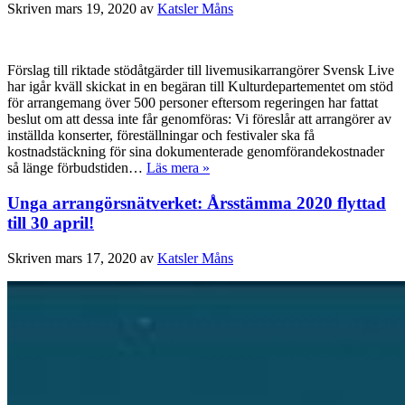
Skriven
mars 19, 2020
av
Katsler Måns
Förslag till riktade stödåtgärder till livemusikarrangörer Svensk Live
har igår kväll skickat in en begäran till Kulturdepartementet om stöd
för arrangemang över 500 personer eftersom regeringen har fattat
beslut om att dessa inte får genomföras: Vi föreslår att arrangörer av
inställda konserter, föreställningar och festivaler ska få
kostnadstäckning för sina dokumenterade genomförandekostnader
så länge förbudstiden…
Läs mera »
Unga arrangörsnätverket: Årsstämma 2020 flyttad
till 30 april!
Skriven
mars 17, 2020
av
Katsler Måns