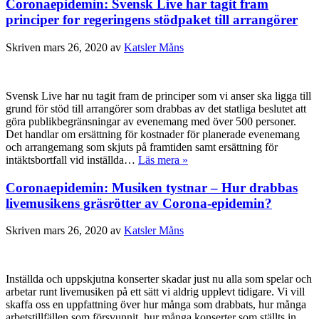
Coronaepidemin: Svensk Live har tagit fram
principer for regeringens stödpaket till arrangörer
Skriven
mars 26, 2020
av
Katsler Måns
Svensk Live har nu tagit fram de principer som vi anser ska ligga till
grund för stöd till arrangörer som drabbas av det statliga beslutet att
göra publikbegränsningar av evenemang med över 500 personer.
Det handlar om ersättning för kostnader för planerade evenemang
och arrangemang som skjuts på framtiden samt ersättning för
intäktsbortfall vid inställda…
Läs mera »
Coronaepidemin: Musiken tystnar – Hur drabbas
livemusikens gräsrötter av Corona-epidemin?
Skriven
mars 26, 2020
av
Katsler Måns
Inställda och uppskjutna konserter skadar just nu alla som spelar och
arbetar runt livemusiken på ett sätt vi aldrig upplevt tidigare. Vi vill
skaffa oss en uppfattning över hur många som drabbats, hur många
arbetstillfällen som försvunnit, hur många konserter som ställts in