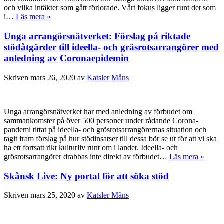
och vilka intäkter som gått förlorade. Vårt fokus ligger runt det som
i…
Läs mera »
Unga arrangörsnätverket: Förslag på riktade
stödåtgärder till ideella- och gräsrotsarrangörer med
anledning av Coronaepidemin
Skriven
mars 26, 2020
av
Katsler Måns
Unga arrangörsnätverket har med anledning av förbudet om
sammankomster på över 500 personer under rådande Corona-
pandemi tittat på ideella- och grösrotsarrangörernas situation och
tagit fram förslag på hur stödinsatser till dessa bör se ut för att vi ska
ha ett fortsatt rikt kulturliv runt om i landet. Ideella- och
grösrotsarrangörer drabbas inte direkt av förbudet…
Läs mera »
Skånsk Live: Ny portal för att söka stöd
Skriven
mars 25, 2020
av
Katsler Måns