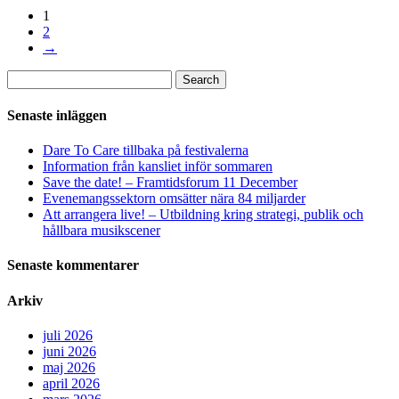
1
2
→
Sök
Search
efter:
Senaste inläggen
Dare To Care tillbaka på festivalerna
Information från kansliet inför sommaren
Save the date! – Framtidsforum 11 December
Evenemangssektorn omsätter nära 84 miljarder
Att arrangera live! – Utbildning kring strategi, publik och
hållbara musikscener
Senaste kommentarer
Arkiv
juli 2026
juni 2026
maj 2026
april 2026