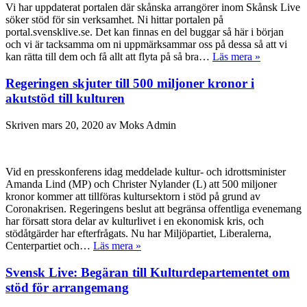
Vi har uppdaterat portalen där skånska arrangörer inom Skånsk Live
söker stöd för sin verksamhet. Ni hittar portalen på
portal.svensklive.se. Det kan finnas en del buggar så här i början
och vi är tacksamma om ni uppmärksammar oss på dessa så att vi
kan rätta till dem och få allt att flyta på så bra…
Läs mera »
Regeringen skjuter till 500 miljoner kronor i
akutstöd till kulturen
Skriven
mars 20, 2020
av
Moks Admin
Vid en presskonferens idag meddelade kultur- och idrottsminister
Amanda Lind (MP) och Christer Nylander (L) att 500 miljoner
kronor kommer att tillföras kultursektorn i stöd på grund av
Coronakrisen. Regeringens beslut att begränsa offentliga evenemang
har försatt stora delar av kulturlivet i en ekonomisk kris, och
stödåtgärder har efterfrågats. Nu har Miljöpartiet, Liberalerna,
Centerpartiet och…
Läs mera »
Svensk Live: Begäran till Kulturdepartementet om
stöd för arrangemang