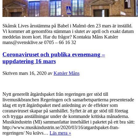
Skånsk Lives årsstämma på Babel i Malmö den 23 mars är inställd.
Vi kommer att genomföra stämman i slutet av april och exakt datum
meddelas inom kort. Har du frågor? Kontakta Måns Katsler
mans@svensklive.se 0705 – 66 16 32
Coronaviruset och publika evenemang –
uppdatering 16 mars
Skriven
mars 16, 2020
av
Katsler Måns
Nytt generellt åtgärdspaket från regeringen ger stöd till
livemusikbranchen Regeringen och samarbetspartierna presenterade
idag ett nytt åtgärdspaket med anledning av de effekter som
coranaviruset skapar på samhället. Syftet är att ge stöd till företag
och trygga anställningar under de kommande kritiska månaderna.
Musikindustrin (MI) sammanfattar innehållet i paketet på ett bra sätt:
http://www.musikindustrin.se/2020/03/16/atgardspaket-fran-
regeringen/ Nu krävs…
Läs mera »