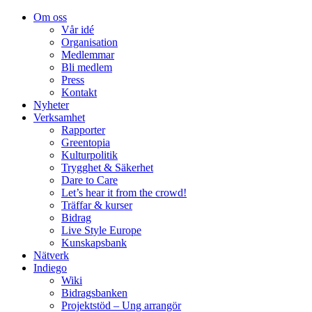
Om oss
Vår idé
Organisation
Medlemmar
Bli medlem
Press
Kontakt
Nyheter
Verksamhet
Rapporter
Greentopia
Kulturpolitik
Trygghet & Säkerhet
Dare to Care
Let’s hear it from the crowd!
Träffar & kurser
Bidrag
Live Style Europe
Kunskapsbank
Nätverk
Indiego
Wiki
Bidragsbanken
Projektstöd – Ung arrangör