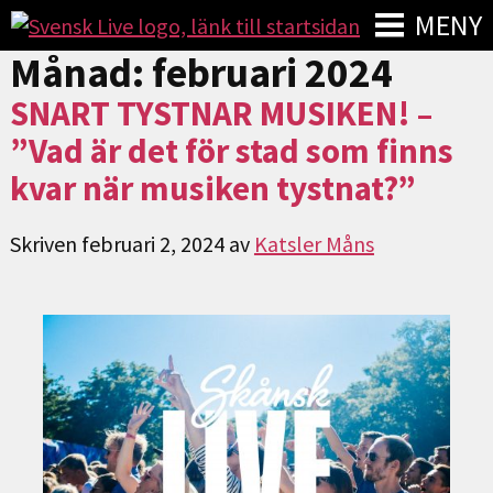
MENY
Månad:
februari 2024
SNART TYSTNAR MUSIKEN! –
”Vad är det för stad som finns
kvar när musiken tystnat?”
Skriven
februari 2, 2024
av
Katsler Måns