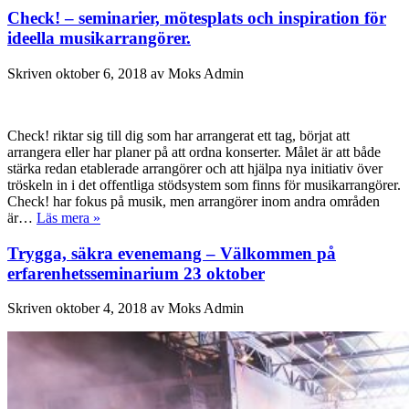
Check! – seminarier, mötesplats och inspiration för
ideella musikarrangörer.
Skriven
oktober 6, 2018
av
Moks Admin
Check! riktar sig till dig som har arrangerat ett tag, börjat att
arrangera eller har planer på att ordna konserter. Målet är att både
stärka redan etablerade arrangörer och att hjälpa nya initiativ över
tröskeln in i det offentliga stödsystem som finns för musikarrangörer.
Check! har fokus på musik, men arrangörer inom andra områden
är…
Läs mera »
Trygga, säkra evenemang – Välkommen på
erfarenhetsseminarium 23 oktober
Skriven
oktober 4, 2018
av
Moks Admin