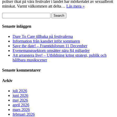
poliser ökat på våra festivaler i landet har mörkertalet av sexualbrott
minskat. Varmt välkommen att delta…
Läs mera »
Sök
Search
efter:
Senaste inläggen
Dare To Care tillbaka på festivalerna
Information från kansliet inför sommaren
Save the date! – Framtidsforum 11 December
Evenemangssektorn omsätter nära 84 miljarder
Att arrangera live! – Utbildning kring strategi, publik och
hållbara musikscener
Senaste kommentarer
Arkiv
juli 2026
juni 2026
maj 2026
april 2026
mars 2026
februari 2026