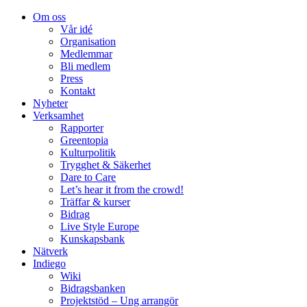
Om oss
Vår idé
Organisation
Medlemmar
Bli medlem
Press
Kontakt
Nyheter
Verksamhet
Rapporter
Greentopia
Kulturpolitik
Trygghet & Säkerhet
Dare to Care
Let’s hear it from the crowd!
Träffar & kurser
Bidrag
Live Style Europe
Kunskapsbank
Nätverk
Indiego
Wiki
Bidragsbanken
Projektstöd – Ung arrangör