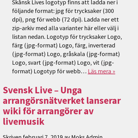
Skånsk Lives logotyp finns att ladda ner i
följande format: jpg för trycksaker (300
dpi), png för webb (72 dpi). Ladda ner ett
zip-arkiv med alla varianter här eller välj i
listan nedan. Logotyp för trycksaker Logo,
färg (jpg-format) Logo, färg, inverterad
(jpg-format) Logo, gråskala (jpg-format)
Logo, svart (jpg-format) Logo, vit (jpg-
format) Logotyp för webb…
Läs mera »
Svensk Live – Unga
arrangörsnätverket lanserar
wiki för arrangörer av
livemusik
Skriven
februari 7, 2019
av
Moks Admin