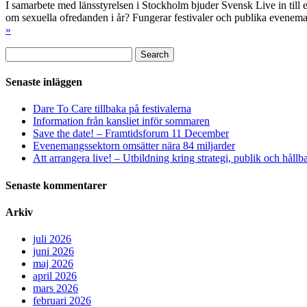
I samarbete med länsstyrelsen i Stockholm bjuder Svensk Live in till
om sexuella ofredanden i år? Fungerar festivaler och publika evene
»
Sök
Search
efter:
Senaste inläggen
Dare To Care tillbaka på festivalerna
Information från kansliet inför sommaren
Save the date! – Framtidsforum 11 December
Evenemangssektorn omsätter nära 84 miljarder
Att arrangera live! – Utbildning kring strategi, publik och håll
Senaste kommentarer
Arkiv
juli 2026
juni 2026
maj 2026
april 2026
mars 2026
februari 2026