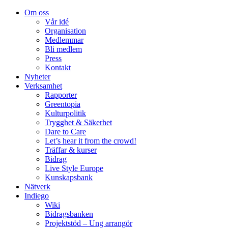
Om oss
Vår idé
Organisation
Medlemmar
Bli medlem
Press
Kontakt
Nyheter
Verksamhet
Rapporter
Greentopia
Kulturpolitik
Trygghet & Säkerhet
Dare to Care
Let’s hear it from the crowd!
Träffar & kurser
Bidrag
Live Style Europe
Kunskapsbank
Nätverk
Indiego
Wiki
Bidragsbanken
Projektstöd – Ung arrangör