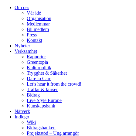
Om oss
Vår idé
Organisation
Medlemmar
Bli medlem
Press
Kontakt
Nyheter
Verksamhet
Rapporter
Greentopia
Kulturpolitik
Trygghet & Säkerhet
Dare to Care
Let’s hear it from the crowd!
Träffar & kurser
Bidrag
Live Style Europe
Kunskapsbank
Nätverk
Indiego
Wiki
Bidragsbanken
Projektstöd – Ung arrangör