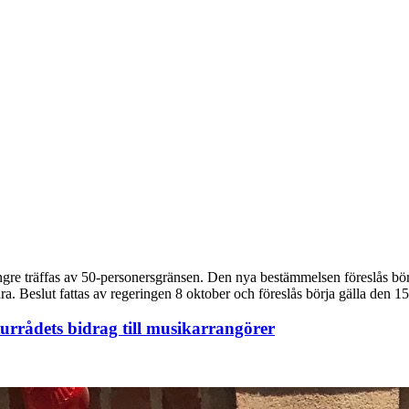
ängre träffas av 50-personersgränsen. Den nya bestämmelsen föreslås bö
a. Beslut fattas av regeringen 8 oktober och föreslås börja gälla den 1
urrådets bidrag till musikarrangörer