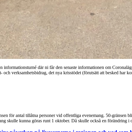
nformationsturné där ni får den senaste informationen om Coronaläget, hu
t- och verksamhetsbidrag, det nya krisstödet (förutsätt att besked har
n för antal tillåtna personer vid offentliga evenemang. 50-gränsen blir a
mang skulle kunna göras runt 1 oktober. Då skulle också en förändring