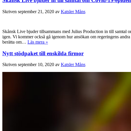
Skånsk Live bjuder in till samtal om Covid-19-epide
Skriven
september 21, 2020
av
Katsler Måns
Skånsk Live bjuder tillsammans med Julius Production in till samtal o
igen. Vi kommer också gå igenom hur ansökan om regeringens andra k
berätta om…
Läs mera »
Nytt stödpaket till enskilda firmor
Skriven
september 10, 2020
av
Katsler Måns