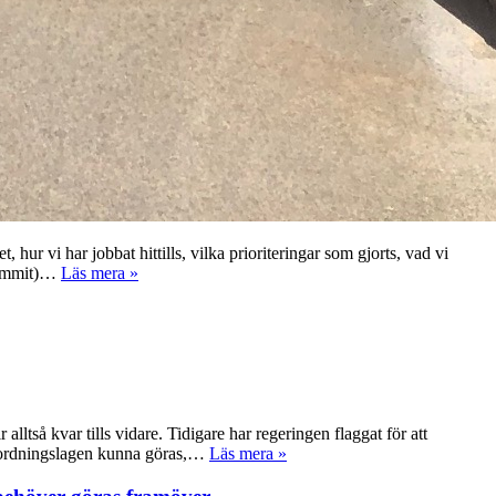
r vi har jobbat hittills, vilka prioriteringar som gjorts, vad vi
 kommit)…
Läs mera »
lltså kvar tills vidare. Tidigare har regeringen flaggat för att
 i ordningslagen kunna göras,…
Läs mera »