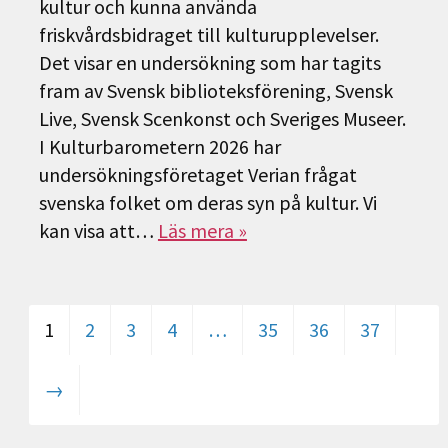
kultur och kunna använda
friskvårdsbidraget till kulturupplevelser.
Det visar en undersökning som har tagits
fram av Svensk biblioteksförening, Svensk
Live, Svensk Scenkonst och Sveriges Museer.
I Kulturbarometern 2026 har
undersökningsföretaget Verian frågat
svenska folket om deras syn på kultur. Vi
kan visa att…
Läs mera »
1
2
3
4
…
35
36
37
→