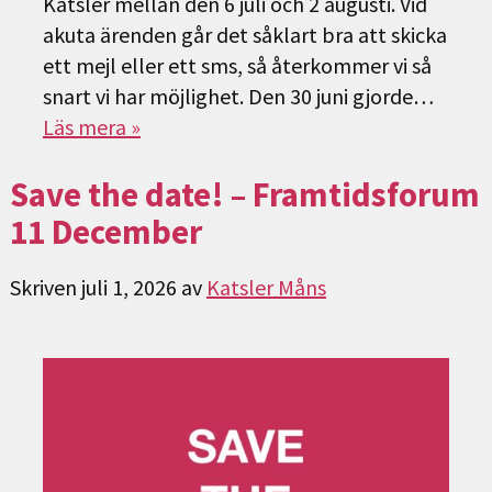
Katsler mellan den 6 juli och 2 augusti. Vid
akuta ärenden går det såklart bra att skicka
ett mejl eller ett sms, så återkommer vi så
snart vi har möjlighet. Den 30 juni gjorde…
Läs mera »
Save the date! – Framtidsforum
11 December
Skriven
juli 1, 2026
av
Katsler Måns