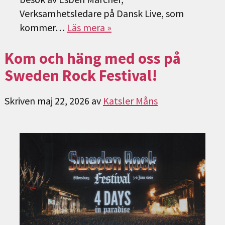
Verksamhetsledare på Dansk Live, som
kommer…
Läs mera »
Kom och häng med oss på
Sweden Rock Festival!
Skriven
maj 22, 2026
av
Katsler Måns