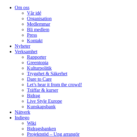
Om oss
Vår idé
Organisation
Medlemmar
Bli medlem
Press
Kontakt
Nyheter
Verksamhet
Rapporter
Greentopia
Kulturpolitik
Trygghet & Säkerhet
Dare to Care
Let’s hear it from the crowd!
Träffar & kurser
Bidrag
Live Style Europe
Kunskapsbank
Nätverk
Indiego
Wiki
Bidragsbanken
Projektstöd – Ung arrangör