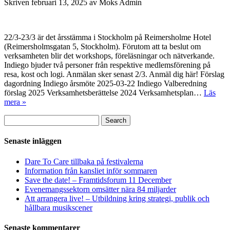
Skriven
februari 13, 2025
av
Moks Admin
22/3-23/3 är det årsstämma i Stockholm på Reimersholme Hotel
(Reimersholmsgatan 5, Stockholm). Förutom att ta beslut om
verksamheten blir det workshops, föreläsningar och nätverkande.
Indiego bjuder två personer från respektive medlemsförening på
resa, kost och logi. Anmälan sker senast 2/3. Anmäl dig här! Förslag
dagordning Indiego årsmöte 2025-03-22 Indiego Valberedning
förslag 2025 Verksamhetsberättelse 2024 Verksamhetsplan…
Läs
mera »
Sök
Search
efter:
Senaste inläggen
Dare To Care tillbaka på festivalerna
Information från kansliet inför sommaren
Save the date! – Framtidsforum 11 December
Evenemangssektorn omsätter nära 84 miljarder
Att arrangera live! – Utbildning kring strategi, publik och
hållbara musikscener
Senaste kommentarer