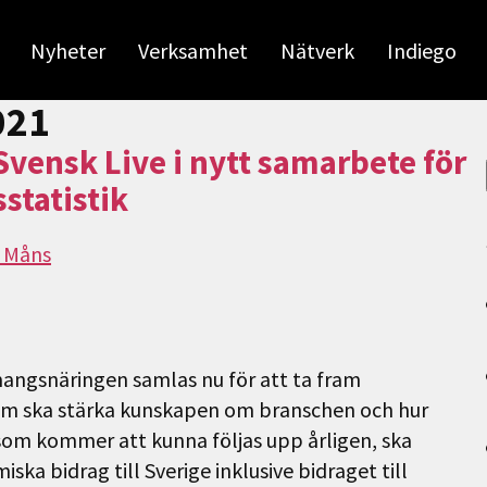
Nyheter
Verksamhet
Nätverk
Indiego
021
nsk Live i nytt samarbete för
statistik
r Måns
angsnäringen samlas nu för att ta fram
 som ska stärka kunskapen om branschen och hur
 som kommer att kunna följas upp årligen, ska
a bidrag till Sverige inklusive bidraget till