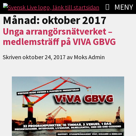
MENY
Månad:
oktober 2017
Unga arrangörsnätverket –
medlemsträff på VIVA GBVG
Skriven
oktober 24, 2017
av
Moks Admin