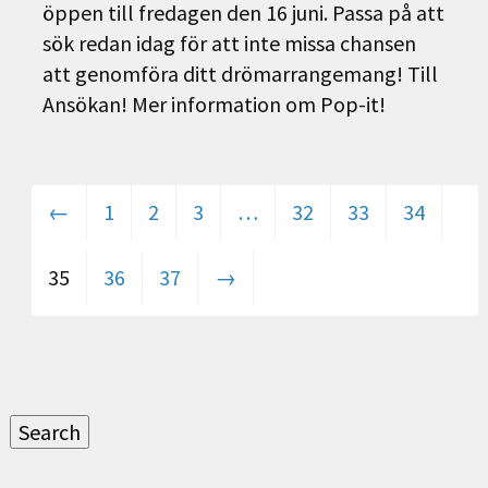
öppen till fredagen den 16 juni. Passa på att
sök redan idag för att inte missa chansen
att genomföra ditt drömarrangemang! Till
Ansökan! Mer information om Pop-it!
←
1
2
3
…
32
33
34
35
36
37
→
Sök
efter:
Search