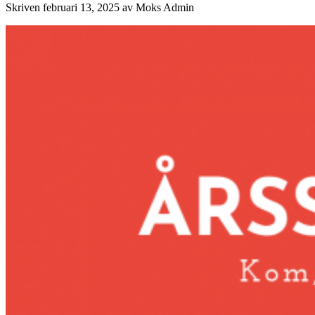
Skriven
februari 13, 2025
av
Moks Admin