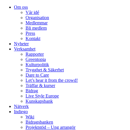
Om oss
Vår idé
Organisation
Medlemmar
Bli medlem
Press
Kontakt
Nyheter
Verksamhet
Rapporter
Greentopia
Kulturpolitik
Trygghet & Säkerhet
Dare to Care
Let’s hear it from the crowd!
Träffar & kurser
Bidrag
Live Style Europe
Kunskapsbank
Nätverk
Indiego
Wiki
Bidragsbanken
Projektstöd – Ung arrangör