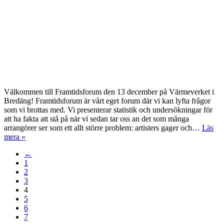
Välkommen till Framtidsforum den 13 december på Värmeverket i
Bredäng! Framtidsforum är vårt eget forum där vi kan lyfta frågor
som vi brottas med. Vi presenterar statistik och undersökningar för
att ha fakta att stå på när vi sedan tar oss an det som många
arrangörer ser som ett allt större problem: artisters gager och…
Läs
mera »
←
1
2
3
4
5
6
7