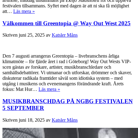
årsmöte, middag tillsammans på Eksjö Stadshotell för och uppleva
festivalen tillsammans. Syftet med dagen är att ni ska få möjlighet
att…
Läs mera »
Välkommen till Greentopia @ Way Out West 2025
Skriven
juni 25, 2025
av
Katsler Måns
Den 7 augusti arrangeras Greentopia – livebranschens årliga
klimatmöte – för fjärde året i rad i Göteborg! Way Out Wests VIP-
scen gästas av forskare, artister, musikbranschledare och
samhällsdebattörer. Vi utmanar och utforskar, drömmer och skaver,
diskuterar radikala framtider såväl som idiotiska system – med
utgång i musikens och evenemangens förändrande kraft. Årets
fokus: Mat Hur…
Läs mera »
MUSIKBRANSCHDAG PÅ NGBG FESTIVALEN
5 SEPTEMBER
Skriven
juni 18, 2025
av
Katsler Måns