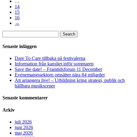
…
14
15
16
→
Sök
Search
efter:
Senaste inläggen
Dare To Care tillbaka på festivalerna
Information från kansliet inför sommaren
Save the date! – Framtidsforum 11 December
Evenemangssektorn omsätter nära 84 miljarder
Att arrangera live! – Utbildning kring strategi, publik och
hållbara musikscener
Senaste kommentarer
Arkiv
juli 2026
juni 2026
maj 2026