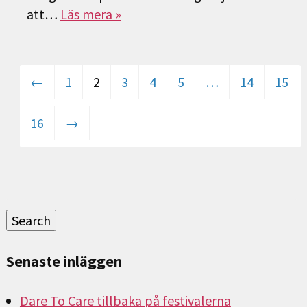
att…
Läs mera »
←
1
2
3
4
5
…
14
15
16
→
Sök
efter:
Search
Senaste inläggen
Dare To Care tillbaka på festivalerna