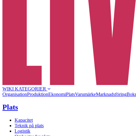
WIKI KATEGORIER
Organisation
Produktion
Ekonomi
Plats
Varumärke
Marknadsföring
Bokn
Plats
Kapacitet
Teknik på plats
Logistik