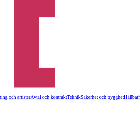
ing och artister
Avtal och kontrakt
Teknik
Säkerhet och trygghet
Hållbar