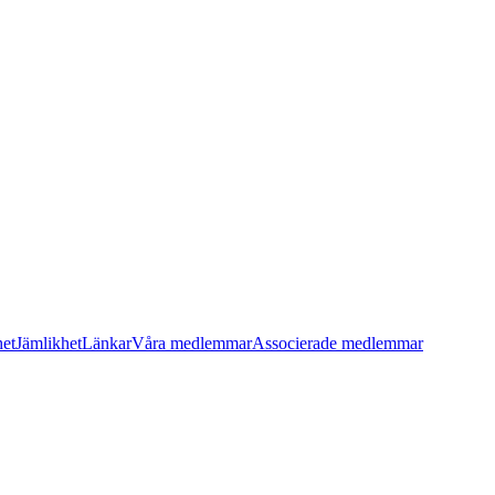
het
Jämlikhet
Länkar
Våra medlemmar
Associerade medlemmar