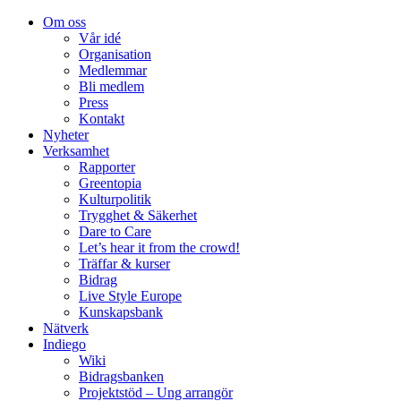
Om oss
Vår idé
Organisation
Medlemmar
Bli medlem
Press
Kontakt
Nyheter
Verksamhet
Rapporter
Greentopia
Kulturpolitik
Trygghet & Säkerhet
Dare to Care
Let’s hear it from the crowd!
Träffar & kurser
Bidrag
Live Style Europe
Kunskapsbank
Nätverk
Indiego
Wiki
Bidragsbanken
Projektstöd – Ung arrangör