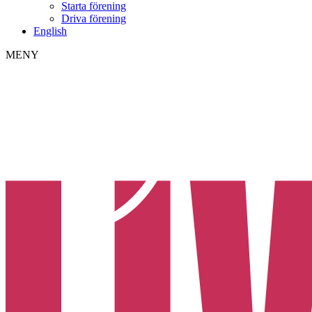
Starta förening
Driva förening
English
MENY