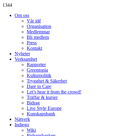
1344
Om oss
Vår idé
Organisation
Medlemmar
Bli medlem
Press
Kontakt
Nyheter
Verksamhet
Rapporter
Greentopia
Kulturpolitik
Trygghet & Säkerhet
Dare to Care
Let’s hear it from the crowd!
Träffar & kurser
Bidrag
Live Style Europe
Kunskapsbank
Nätverk
Indiego
Wiki
Bidragsbanken