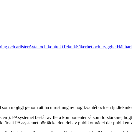
ing och artister
Avtal och kontrakt
Teknik
Säkerhet och trygghet
Hållbar
ud som möjligt genom att ha utrustning av hög kvalitét och en ljudteknike
stem). PAsystemet består av flera komponenter så som förstärkare, hög
kt är att PA-systemet bör täcka den del av publikområdet där publiken v