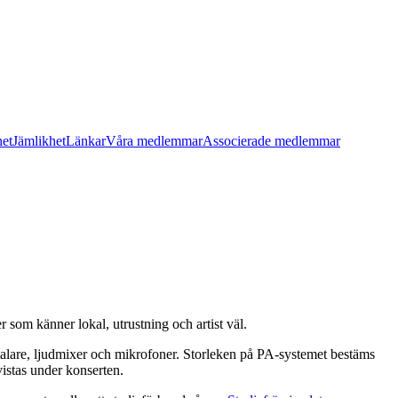
het
Jämlikhet
Länkar
Våra medlemmar
Associerade medlemmar
r som känner lokal, utrustning och artist väl.
talare, ljudmixer och mikrofoner. Storleken på PA-systemet bestäms
istas under konserten.