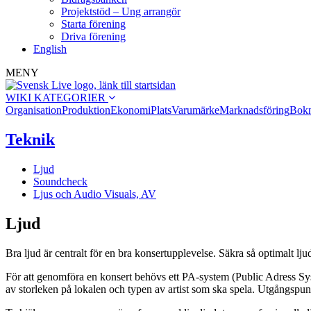
Projektstöd – Ung arrangör
Starta förening
Driva förening
English
MENY
WIKI KATEGORIER
Organisation
Produktion
Ekonomi
Plats
Varumärke
Marknadsföring
Bokn
Teknik
Ljud
Soundcheck
Ljus och Audio Visuals, AV
Ljud
Bra ljud är centralt för en bra konsertupplevelse. Säkra så optimalt lj
För att genomföra en konsert behövs ett PA-system (Public Adress Sy
av storleken på lokalen och typen av artist som ska spela. Utgångspun