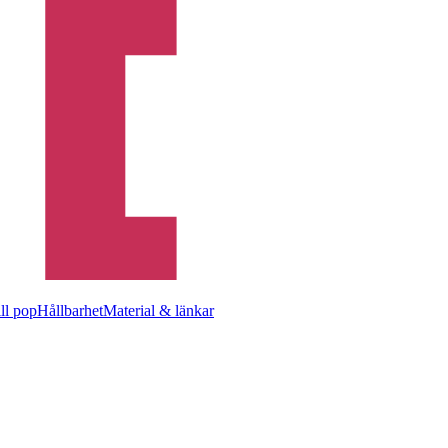
ill pop
Hållbarhet
Material & länkar