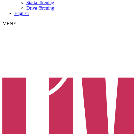
Starta förening
Driva förening
English
MENY