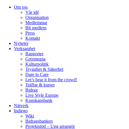
Om oss
Vår idé
Organisation
Medlemmar
Bli medlem
Press
Kontakt
Nyheter
Verksamhet
Rapporter
Greentopia
Kulturpolitik
Trygghet & Säkerhet
Dare to Care
Let’s hear it from the crowd!
Träffar & kurser
Bidrag
Live Style Europe
Kunskapsbank
Nätverk
Indiego
Wiki
Bidragsbanken
Projektstöd – Ung arrangör