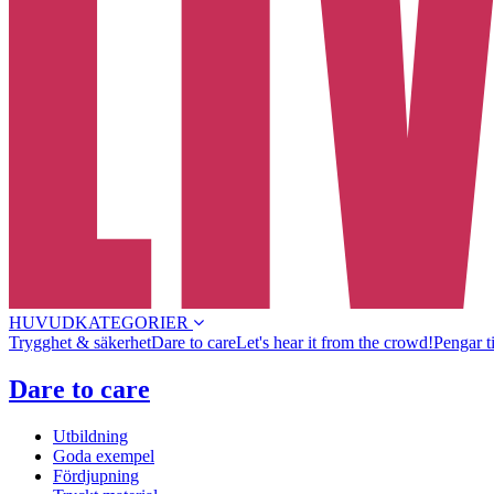
HUVUDKATEGORIER
Trygghet & säkerhet
Dare to care
Let's hear it from the crowd!
Pengar t
Dare to care
Utbildning
Goda exempel
Fördjupning