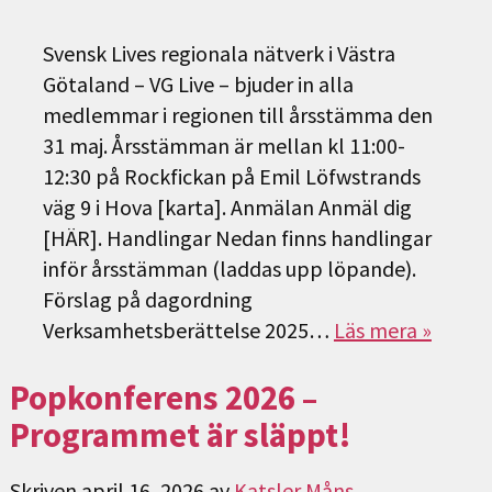
Svensk Lives regionala nätverk i Västra
Götaland – VG Live – bjuder in alla
medlemmar i regionen till årsstämma den
31 maj. Årsstämman är mellan kl 11:00-
12:30 på Rockfickan på Emil Löfwstrands
väg 9 i Hova [karta]. Anmälan Anmäl dig
[HÄR]. Handlingar Nedan finns handlingar
inför årsstämman (laddas upp löpande).
Förslag på dagordning
Verksamhetsberättelse 2025…
Läs mera »
Popkonferens 2026 –
Programmet är släppt!
Skriven
april 16, 2026
av
Katsler Måns