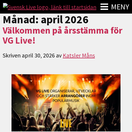
MENY
Månad:
april 2026
Välkommen på årsstämma för
VG Live!
Skriven
april 30, 2026
av
Katsler Måns