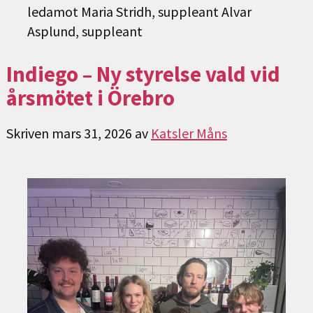
ledamot Maria Stridh, suppleant Alvar
Asplund, suppleant
Indiego – Ny styrelse vald vid
årsmötet i Örebro
Skriven
mars 31, 2026
av
Katsler Måns