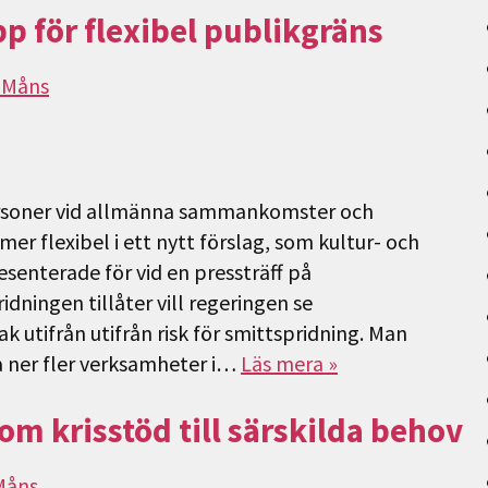
 för flexibel publikgräns
 Måns
rsoner vid allmänna sammankomster och
i mer flexibel i ett nytt förslag, som kultur- och
senterade för vid en pressträff på
ningen tillåter vill regeringen se
k utifrån utifrån risk för smittspridning. Man
a ner fler verksamheter i…
Läs mera »
m krisstöd till särskilda behov
Måns