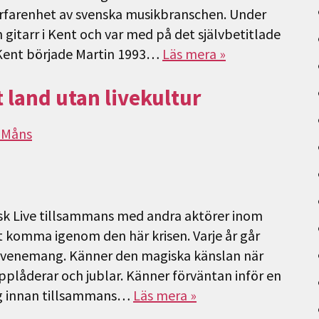
erfarenhet av svenska musikbranschen. Under
 gitarr i Kent och var med på det självbetitlade
Kent började Martin 1993…
Läs mera »
t land utan livekultur
 Måns
nsk Live tillsammans med andra aktörer inom
t komma igenom den här krisen. Varje år går
 evenemang. Känner den magiska känslan när
Applåderar och jublar. Känner förväntan inför en
ag innan tillsammans…
Läs mera »