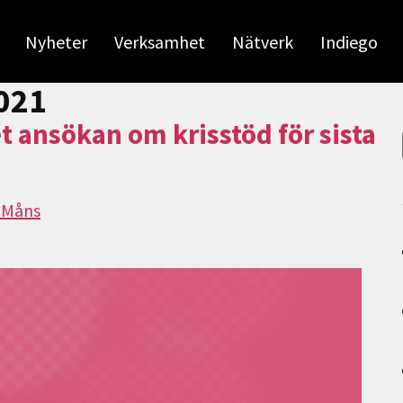
Nyheter
Verksamhet
Nätverk
Indiego
2021
 ansökan om krisstöd för sista
 Måns