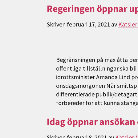
Regeringen öppnar upp
Skriven
februari 17, 2021
av
Katsler
Begränsningen på max åtta pe
offentliga tillställningar ska bl
idrottsminister Amanda Lind pre
onsdagsmorgonen När smittsprid
differentierade publik/detagarta
förbereder för att kunna stäng
Idag öppnar ansökan o
Skriven
februari 8, 2021
av
Katsler 