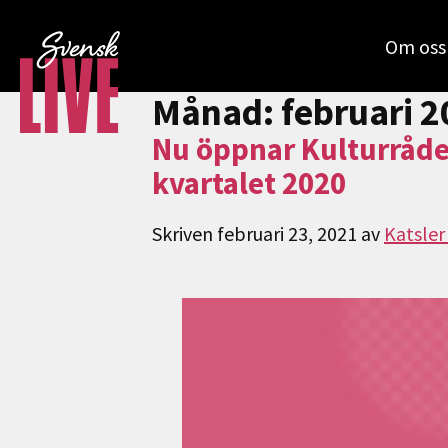
Om oss
Månad:
februari 
Nu öppnar Kulturrådet
kvartalet 2020
Skriven
februari 23, 2021
av
Katsler