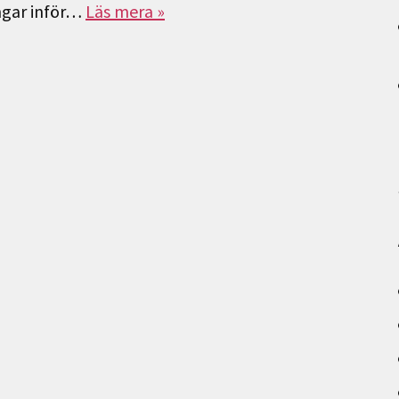
ngar inför…
Läs mera »