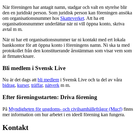
När föreningen har antagit namn, stadgar och valt en styrelse blir
den en juridiskt person. Som juridisk person kan föreningen ansöka
om organisationsnummer hos
Skatteverket
. Att ha ett
organisationsnummer underlättar när ni vill öppna konto, skriva
avtal m m.
När ni har ett organisationsnummer tar ni kontakt med ert lokala
bankkontor för att öppna konto i föreningens namn. Ni ska ta med
protokollet från den konstituerande årsstämman som visar vem som
är firmatecknare.
Bli medlem i Svensk Live
Nu är det dags att
bli medlem
i Svensk Live och ta del av våra
bidrag
,
kurser
,
träffar
,
nätverk
m m.
Efter föreningsstarten: Driva förening
På
Myndigheten för ungdoms- och civilsamhällefrågor (Mucf)
finns
mer information om hur arbetet i en ideell förening kan fungera.
Kontakt