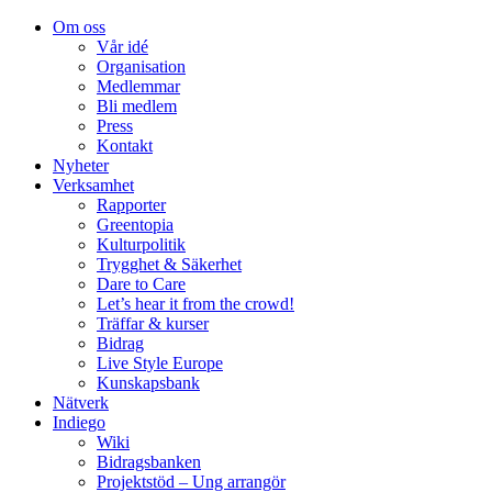
Om oss
Vår idé
Organisation
Medlemmar
Bli medlem
Press
Kontakt
Nyheter
Verksamhet
Rapporter
Greentopia
Kulturpolitik
Trygghet & Säkerhet
Dare to Care
Let’s hear it from the crowd!
Träffar & kurser
Bidrag
Live Style Europe
Kunskapsbank
Nätverk
Indiego
Wiki
Bidragsbanken
Projektstöd – Ung arrangör