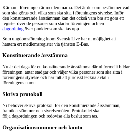
Kärnan i föreningen är medlemmarna. Det är de som bestämmer vad
som ska göras och vilka som ska sitta i föreningens styrelse. Inför
den konstituerande årsstämman kan det också vara bra att göra ett
register över de personer som startar föreningen och en
dagordning
över punkter som ska tas upp.
Som ungdomsförening inom Svensk Live har ni möjlighet att
hantera ert medlemsregister via tjänsten E-Bas.
Konstituerande årsstämma
Nu är det dags för en konstituerande årsstämma där ni formellt bildar
föreningen, antar stadgar och väljer vilka personer som ska sitta i
föreningens styrelse och har rätt att juridiskt teckna avtal i
föreningens namn.
Skriva protokoll
Ni behöver skriva protokoll för den konstituerande årsstämman,
framtida stämmor och styrelsemöten. Protokollet ska
följa dagordningen och redovisa alla beslut som tas.
Organisationsnummer och konto