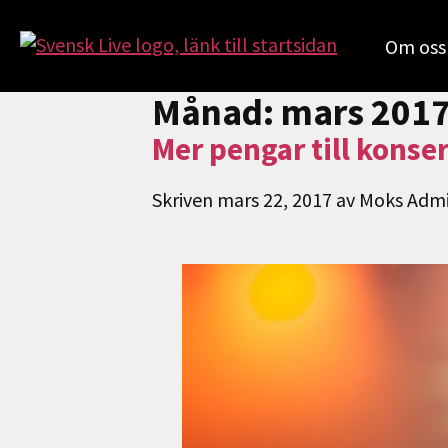
Om oss
Månad:
mars 201
Mer pengar till konse
Skriven
mars 22, 2017
av
Moks Adm