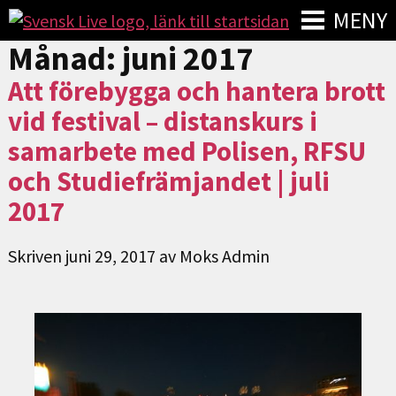
MENY
Månad:
juni 2017
Att förebygga och hantera brott
vid festival – distanskurs i
samarbete med Polisen, RFSU
och Studiefrämjandet | juli
2017
Skriven
juni 29, 2017
av
Moks Admin