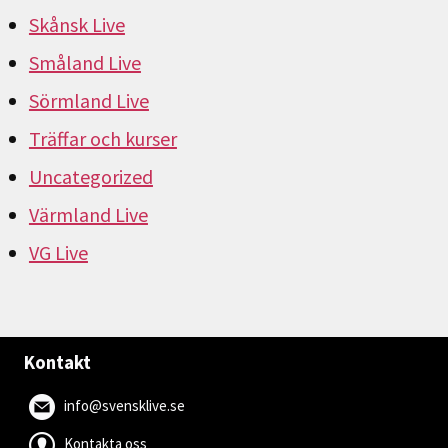
Skånsk Live
Småland Live
Sörmland Live
Träffar och kurser
Uncategorized
Värmland Live
VG Live
Kontakt
info@svensklive.se
Kontakta oss