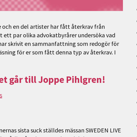
och en del artister har fått återkrav från
tit ett par olika advokatbyrårer undersöka vad
 har skrivit en sammanfattning som redogör för
äsning för er som fått denna typ av återkrav. I
t går till Joppe Pihlgren!
s
ionernas sista suck ställdes mässan SWEDEN LIVE