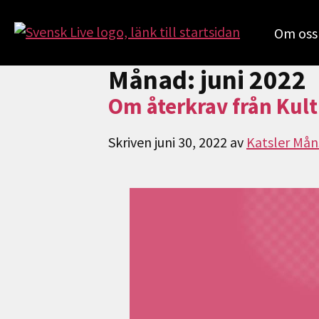
Om oss
Månad:
juni 2022
Om återkrav från Kul
Skriven
juni 30, 2022
av
Katsler Mån