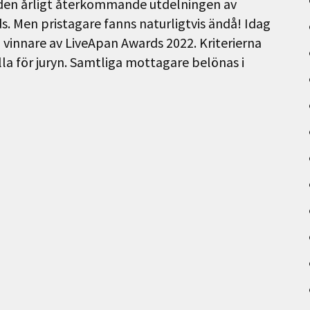
å den årligt återkommande utdelningen av
. Men pristagare fanns naturligtvis ändå! Idag
vinnare av LiveApan Awards 2022. Kriterierna
lla för juryn. Samtliga mottagare belönas i