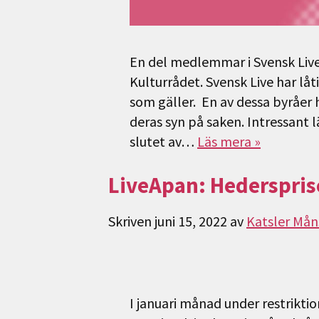
En del medlemmar i Svensk Live 
Kulturrådet. Svensk Live har lå
som gäller. En av dessa byråer
deras syn på saken. Intressant l
slutet av…
Läs mera »
LiveApan: Hedersprise
Skriven
juni 15, 2022
av
Katsler Mån
I januari månad under restrikt