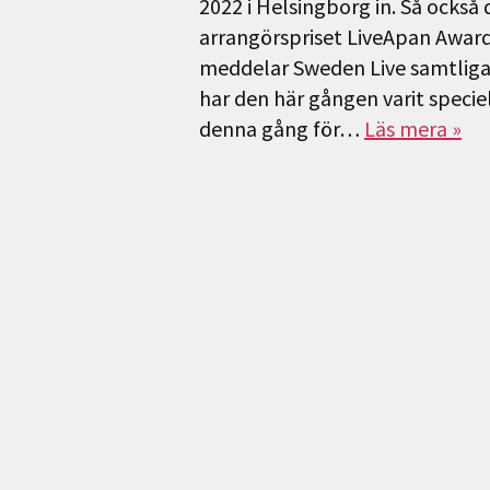
2022 i Helsingborg in. Så ocks
arrangörspriset LiveApan Awards
meddelar Sweden Live samtliga 
har den här gången varit specie
denna gång för…
Läs mera »