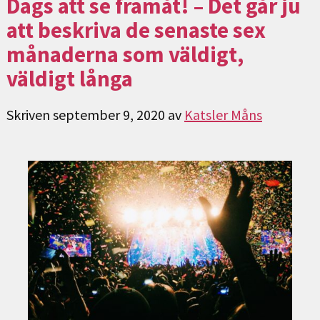
Dags att se framåt! – Det går ju
att beskriva de senaste sex
månaderna som väldigt,
väldigt långa
Skriven
september 9, 2020
av
Katsler Måns