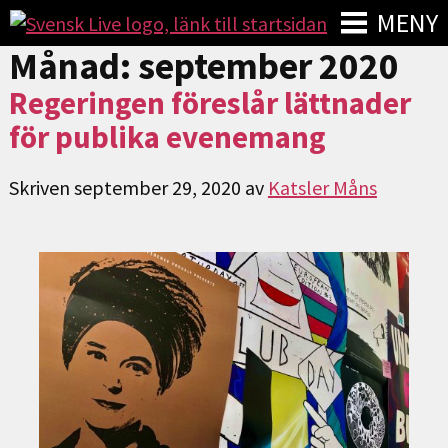
MENY
Månad:
september 2020
Regeringen föreslår lättnader
för publika evenemang
Skriven
september 29, 2020
av
Katsler Måns