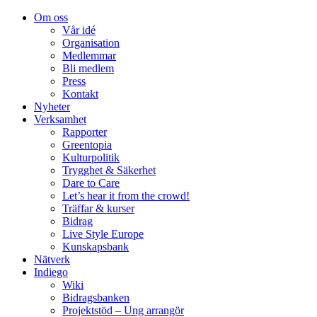
Om oss
Vår idé
Organisation
Medlemmar
Bli medlem
Press
Kontakt
Nyheter
Verksamhet
Rapporter
Greentopia
Kulturpolitik
Trygghet & Säkerhet
Dare to Care
Let’s hear it from the crowd!
Träffar & kurser
Bidrag
Live Style Europe
Kunskapsbank
Nätverk
Indiego
Wiki
Bidragsbanken
Projektstöd – Ung arrangör