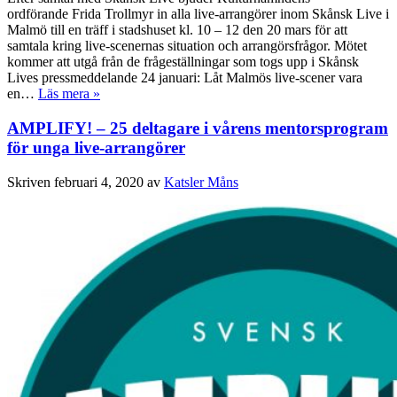
ordförande Frida Trollmyr in alla live-arrangörer inom Skånsk Live i
Malmö till en träff i stadshuset kl. 10 – 12 den 20 mars för att
samtala kring live-scenernas situation och arrangörsfrågor. Mötet
kommer att utgå från de frågeställningar som togs upp i Skånsk
Lives pressmeddelande 24 januari: Låt Malmös live-scener vara
en…
Läs mera »
AMPLIFY! – 25 deltagare i vårens mentorsprogram
för unga live-arrangörer
Skriven
februari 4, 2020
av
Katsler Måns