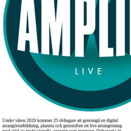
Under våren 2020 kommer 25 deltagare att genomgå en digital
arrangörsutbildning, planera och genomföre ett live-arrangemang
med stöd av professionella arrangör som mentorer. Deltagarna är