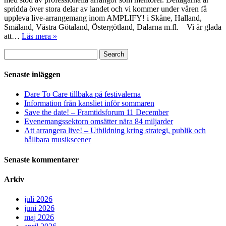
spridda över stora delar av landet och vi kommer under våren få
uppleva live-arrangemang inom AMPLIFY! i Skåne, Halland,
Småland, Västra Götaland, Östergötland, Dalarna m.fl. – Vi är glada
att…
Läs mera »
Sök
Search
efter:
Senaste inläggen
Dare To Care tillbaka på festivalerna
Information från kansliet inför sommaren
Save the date! – Framtidsforum 11 December
Evenemangssektorn omsätter nära 84 miljarder
Att arrangera live! – Utbildning kring strategi, publik och
hållbara musikscener
Senaste kommentarer
Arkiv
juli 2026
juni 2026
maj 2026