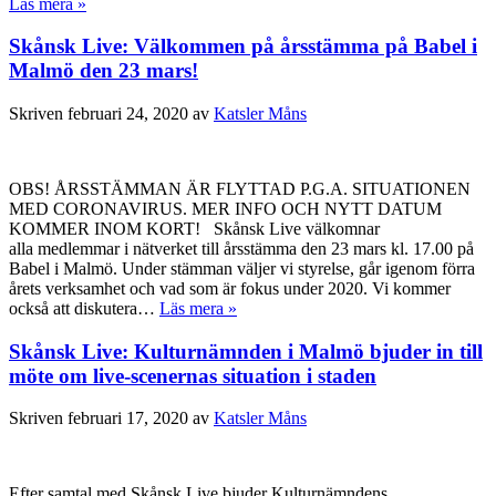
Läs mera »
Skånsk Live: Välkommen på årsstämma på Babel i
Malmö den 23 mars!
Skriven
februari 24, 2020
av
Katsler Måns
OBS! ÅRSSTÄMMAN ÄR FLYTTAD P.G.A. SITUATIONEN
MED CORONAVIRUS. MER INFO OCH NYTT DATUM
KOMMER INOM KORT! Skånsk Live välkomnar
alla medlemmar i nätverket till årsstämma den 23 mars kl. 17.00 på
Babel i Malmö. Under stämman väljer vi styrelse, går igenom förra
årets verksamhet och vad som är fokus under 2020. Vi kommer
också att diskutera…
Läs mera »
Skånsk Live: Kulturnämnden i Malmö bjuder in till
möte om live-scenernas situation i staden
Skriven
februari 17, 2020
av
Katsler Måns
Efter samtal med Skånsk Live bjuder Kulturnämndens