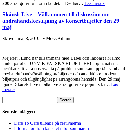
200 arrangörer runt om i landet. – Det här…
Läs mera »
Skånsk Live – Välkommen till diskussion om
andrahandsförsäljning av konsertbiljetter den 29
maj
Skriven
maj 8, 2019
av
Moks Admin
Mejeriet i Lund har tillsammans med Babel och Inkonst i Malmö
under parollen UNVIK FALSKA BILJETTER! uppmanat sina
besökare att vara observanta på problem som kan uppstå i samband
med andrahandsförsäljning av biljetter och att alltid kontrollera
biljettpris och tillgänglighet på arrangörens hemsida. Den 29 maj
bjuder Skånsk Live in alla live-arrangörer av popmusik i…
Läs
mera »
Sök
Search
efter:
Senaste inläggen
Dare To Care tillbaka på festivalerna
Information från kansliet inför sommaren