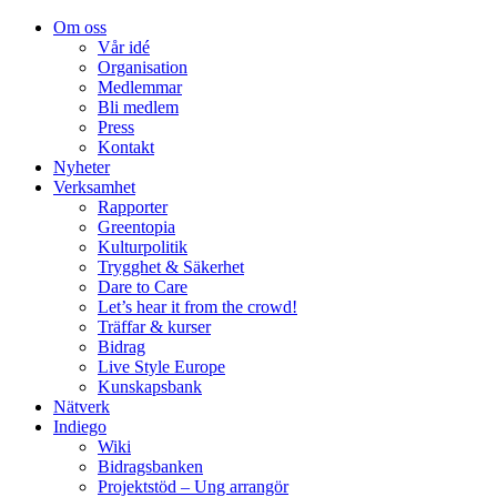
Om oss
Vår idé
Organisation
Medlemmar
Bli medlem
Press
Kontakt
Nyheter
Verksamhet
Rapporter
Greentopia
Kulturpolitik
Trygghet & Säkerhet
Dare to Care
Let’s hear it from the crowd!
Träffar & kurser
Bidrag
Live Style Europe
Kunskapsbank
Nätverk
Indiego
Wiki
Bidragsbanken
Projektstöd – Ung arrangör