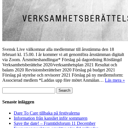
Svensk Live välkomnar alla medlemmar till årsstämma den 18
februari kl. 15.00. I år kommer vi att genomföra årsstämman digitalt
via Zoom. Årsmöteshandlingar* Förslag på dagordning Röstlängd
Verksamhetsberättelse 2020/verksamhetsplan 2021 Resultat och
balans 2020 Revisionsberättelser 2020 Förslag på budget 2021
Förslag på styrelse och revisorer 2021 Förslag på ny medlemsform:
Associerad medlem *Laddas upp före mötet Anmälan…
Läs mera »
Sök
Search
efter:
Senaste inläggen
Dare To Care tillbaka på festivalerna
Information från kansliet inför sommaren
Save the date! – Framtidsforum 11 December