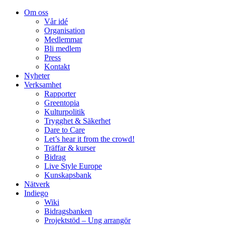
Om oss
Vår idé
Organisation
Medlemmar
Bli medlem
Press
Kontakt
Nyheter
Verksamhet
Rapporter
Greentopia
Kulturpolitik
Trygghet & Säkerhet
Dare to Care
Let’s hear it from the crowd!
Träffar & kurser
Bidrag
Live Style Europe
Kunskapsbank
Nätverk
Indiego
Wiki
Bidragsbanken
Projektstöd – Ung arrangör