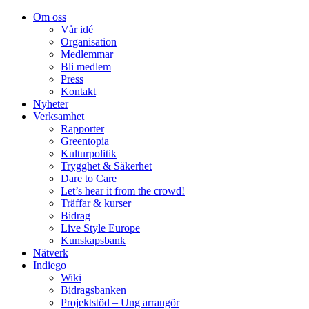
Om oss
Vår idé
Organisation
Medlemmar
Bli medlem
Press
Kontakt
Nyheter
Verksamhet
Rapporter
Greentopia
Kulturpolitik
Trygghet & Säkerhet
Dare to Care
Let’s hear it from the crowd!
Träffar & kurser
Bidrag
Live Style Europe
Kunskapsbank
Nätverk
Indiego
Wiki
Bidragsbanken
Projektstöd – Ung arrangör