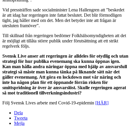
Vid pressträffen sade socialminister Lena Hallengren att ”beskedet
är att idag har regeringen inte fattat beslutet. Det blir förmodligen
tight, jag håller med om det. Men det betyder inte att frågan är
utesluten framöver”.
Till skillnad från regeringen bedömer Folkhälsomyndigheten att det
är möjligt att tillåta större publik under förutsättning att ett strikt
regelverk följs.
Svensk Live anser att regeringen är alldeles för otydlig och utan
strategi för hur publika evenemang ska kunna öppnas igen.
Kan man hålla andra näringar öppna med hjälp av ansvarsfull
strategi så måste man kunna tänka på liknande sätt när det
gäller evenemang. Att göra en lockdown mot vår näring och
inte ha någon plan för ett öppnande förrän risken för
smittspridning är över är ansvarslöst. Skulle regeringen agerat
så mot traditionell tillverkningsindustri?
Följ Svensk Lives arbete med Covid-19-epidemin
[HÄR]
Dela
Tweeta
Mejla