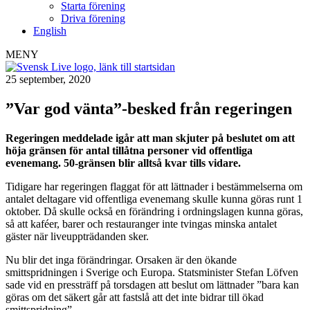
Starta förening
Driva förening
English
MENY
25 september, 2020
”Var god vänta”-besked från regeringen
Regeringen meddelade igår att man skjuter på beslutet om att
höja gränsen för antal tillåtna personer vid offentliga
evenemang. 50-gränsen blir alltså kvar tills vidare.
Tidigare har regeringen flaggat för att lättnader i bestämmelserna om
antalet deltagare vid offentliga evenemang skulle kunna göras runt 1
oktober. Då skulle också en förändring i ordningslagen kunna göras,
så att kaféer, barer och restauranger inte tvingas minska antalet
gäster när liveuppträdanden sker.
Nu blir det inga förändringar. Orsaken är den ökande
smittspridningen i Sverige och Europa. Statsminister Stefan Löfven
sade vid en pressträff på torsdagen att beslut om lättnader ”bara kan
göras om det säkert går att fastslå att det inte bidrar till ökad
smittspridning”.