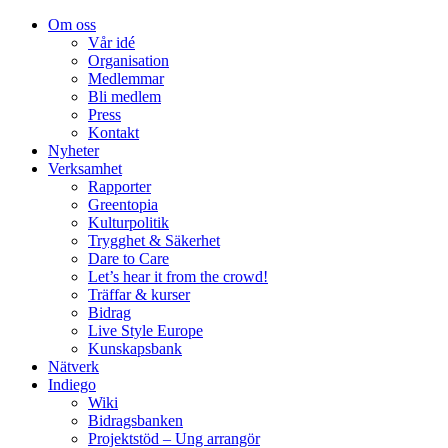
Om oss
Vår idé
Organisation
Medlemmar
Bli medlem
Press
Kontakt
Nyheter
Verksamhet
Rapporter
Greentopia
Kulturpolitik
Trygghet & Säkerhet
Dare to Care
Let’s hear it from the crowd!
Träffar & kurser
Bidrag
Live Style Europe
Kunskapsbank
Nätverk
Indiego
Wiki
Bidragsbanken
Projektstöd – Ung arrangör