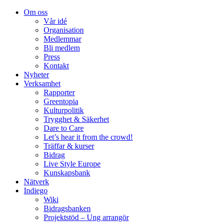
Om oss
Vår idé
Organisation
Medlemmar
Bli medlem
Press
Kontakt
Nyheter
Verksamhet
Rapporter
Greentopia
Kulturpolitik
Trygghet & Säkerhet
Dare to Care
Let’s hear it from the crowd!
Träffar & kurser
Bidrag
Live Style Europe
Kunskapsbank
Nätverk
Indiego
Wiki
Bidragsbanken
Projektstöd – Ung arrangör