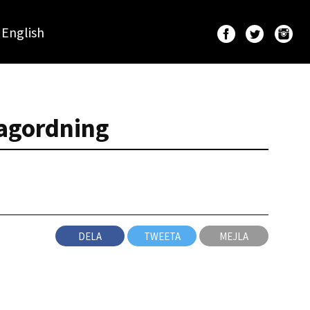
English
dagordning
DELA
TWEETA
MEJLA