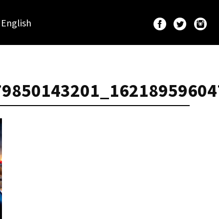
English
79850143201_16218959604