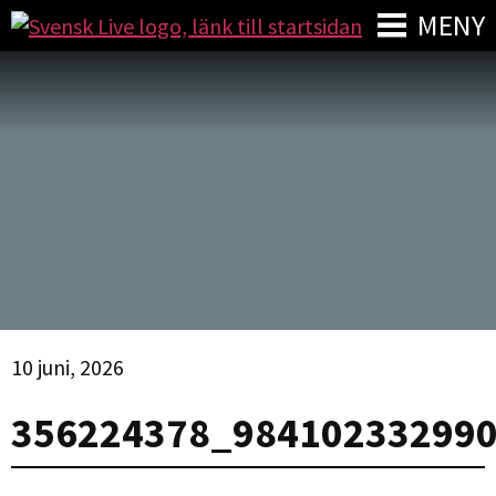
MENY
10 juni, 2026
356224378_98410233299