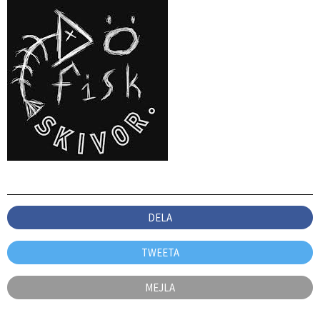
DELA
TWEETA
MEJLA