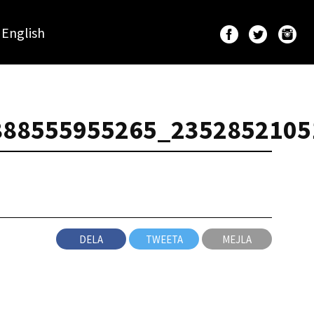
English
888555955265_2352852105
DELA
TWEETA
MEJLA